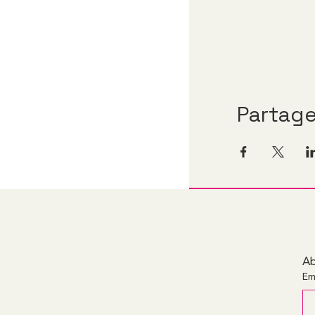
Partag
Ab
Em