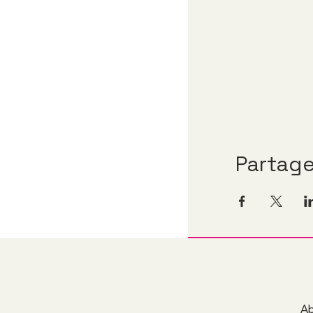
Partag
Ab