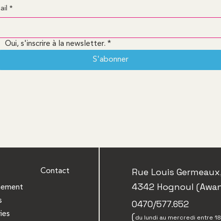
ail
*
Oui, s'inscrire à la newsletter.
*
S'abonner
Rue Louis Germeaux,
Contact
4342 Hognoul (Awa
nement
s
0470/577.652
ies
(
du lundi au mercredi entre 1