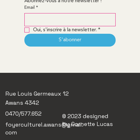
Abonnez-vous à notre newsletter !
Email
*
Oui, s'inscrire à la newsletter.
*
S'abonner
Rue Louis Germeaux 12
Awans 4342
0470/577.652
© 2023 designed
by Cornette Lucas
foyerculturel.awans@gmail.
com